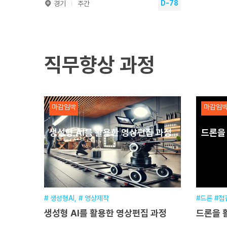
D-78
경기
주간
(유급휴가훈련) SolidWorks를
활용한 도면해독과 기계제도 스킬
업
직무향상 과정
훈련기간
2026.10.26~2026.10.30
교육일정
40시간(5일) [주간]
교육시간
평일 주간(월~금) 5일간, 40시간
마감임박
마감임
교육장소
본원
접수기간
2026.01.12~2026.10.26
생성형 AI를 활용한 영상편집 과정
드론을
수강신청
# 생성형AI, # 영상제작
#드론 #점
생성형 AI를 활용한 영상편집 과정
드론을 