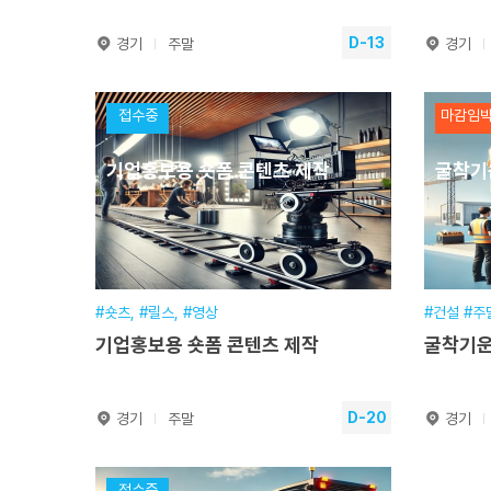
D-13
경기
주말
경기
생성형 AI를 활용한 영상편집 과
드론을
접수중
마감임
정
기업홍보용 숏폼 콘텐츠 제작
굴착기
훈련기간
2026.08.22~2026.08.23
훈련
교육일정
16시간(2일) [주말]
교육
교육시간
16시간(토, 일요일)
교육
교육장소
본원
교육
접수기간
2026.01.12~2026.08.22
접수
#숏츠, #릴스, #영상
#건설 #주
기업홍보용 숏폼 콘텐츠 제작
굴착기운
수강신청
D-20
경기
주말
경기
기업홍보용 숏폼 콘텐츠 제작
굴착기
접수중