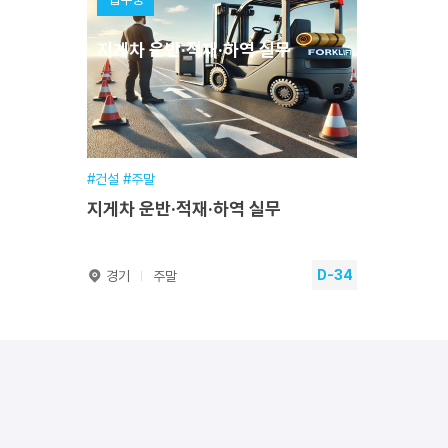
지게차 운반·적재·하역 실무
훈련기간
2026.08.29~2026.08.30
훈련
교육일정
16시간(2일) [주말]
교육
교육시간
16시간(토, 일요일)
교육
교육장소
본원
교육
접수기간
2026.04.13~2026.08.29
접수
#건설 #주말
지게차 운반·적재·하역 실무
수강신청
D-34
경기
주말
지게차 운반·적재·하역 실무
뉴파워프라즈마
온디바이스 AI 반도
훈련기간
2026.09.12~2026.09.13
[인텔] AI 융합 DX
교육일정
16시간(2일) [주말]
로보스타
회차)