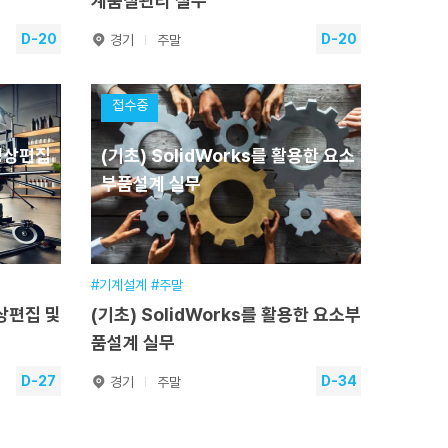
계품질관리 실무
D-20
D-20
경기
주말
모델링
(기초) CAD를 활용한 부품설계
접수중
및 설계품질관리 실무
영상편집
(기초) SolidWorks를 활용한 요소
2026.08.29~2026.08.30
훈련기간
2026.08.29~2026.08.30
부품설계 실무
교육일정
16시간(2일) [주말]
교육시간
16시간(토, 일요일)
교육장소
본원
.08.29
접수기간
2026.01.12~2026.08.29
#기계설계 #주말
상편집 및
(기초) SolidWorks를 활용한 요소부
수강신청
품설계 실무
D-27
D-34
경기
주말
 영상편
(기초) SolidWorks를 활용한 요