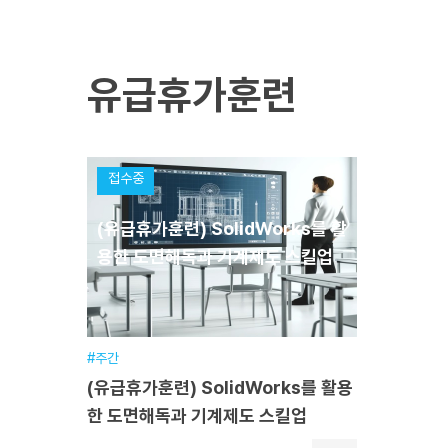
자동차모빌리티
[기능사필기면제]
[취
[중장년
업우수][숙식제공]
유급휴가훈련
훈련기간
2026.08.05~2027.04.22
훈련
교육일정
1200시간(9개월)
교육
교육장소
본원
교육
접수중
분야
기계·장비분야
분야
접수기간
2026.07.03~2026.08.14
접수
(유급휴가훈련) SolidWorks를 활
용한 도면해독과 기계제도 스킬업
원서접수
#주간
(유급휴가훈련) SolidWorks를 활용
한 도면해독과 기계제도 스킬업