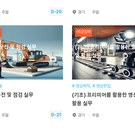
D-20
주말
경기
주말
 활용한 건축물 외벽 점검
생성형 AI를 활용한 제품 
박
마감임박
운전 및 점검 실무
(기초) 프리미어를 활용한 
기간
2026.08.29~2026.08.30
훈련기간
및 활용 실무
일정
16시간(2일) [주말]
교육일정
16시간(2일) [주말]
시간
16시간(토, 일요일)
교육시간
16시간(토, 일요일)
장소
본원
교육장소
본원
기간
2026.04.11~2026.08.29
접수기간
2026.01.12~2026
말
# 영상제작, # 영상편집
전 및 점검 실무
(기초) 프리미어를 활용한 영
수강신청
수강신청
활용 실무
D-21
주말
경기
주말
운전 및 점검 실무
(기초) 프리미어를 활용한