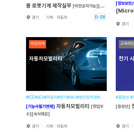
[정보보안
용 로봇기계 제작실무
[비전공자가능][훈
[Micro
련장려금]
D-38
경기
기계ㆍ자동차
Schoo
경기
[기능사필기면제][취업우수]
[정보보
CAD/CAM 활용 로봇기계 제작
[Mic
마감임박
교육예
실무
[비전공자가능][훈련장려금]
훈련기간
2026.09.16~2027.06.10
Scho
자동차모빌리티
전기 
훈련
가능]
교육일정
1200시간(9개월)
교육
교육장소
본원
교육
분야
기계·장비분야
분야
접수기간
2026.07.21~2026.09.15
접수
#ICE#xEV#자동차#전기#섀시#엔진장치정비
#중장년 
원서접수
자동차모빌리티
[기능사필기면제]
[취업우
[중장년]
수][숙식제공]
경기
기계ㆍ자동차
경기