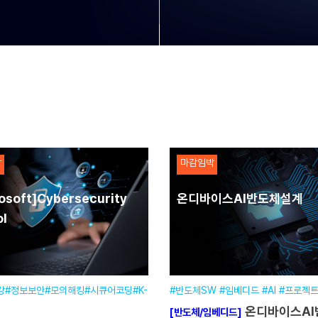
박
마감임박
osoft]Cybersecurity
온디바이스AI반도체설계
l
강#정보보안#모의해킹#시큐어코딩#K-
#반도체SW #임베디드 #AI #프로젝
온디바이스AI반도체설
[반도체/임베디드]