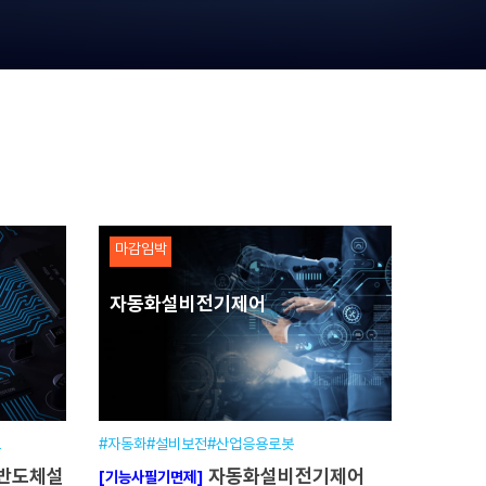
마감임박
자동화설비전기제어
트
#자동화#설비보전#산업응용로봇
자동화설비전기제어
[기능사필기면제]