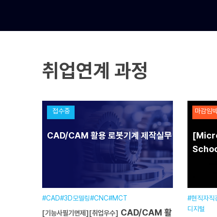
취업연계 과정
접수중
마감임
CAD/CAM 활용 로봇기계 제작실무
[Micr
Schoo
#CAD#3D모델링#CNC#MCT
#현직자직
디지털
CAD/CAM 활
[기능사필기면제][취업우수]