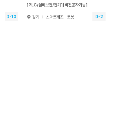
[PLC/설비보전/전기][비전공자가능]
D-10
D-2
경기
스마트제조ㆍ로봇
자동화설비전기제
[기능사필기면제]
어
[PLC/설비보전/전기][비전공자가능]
.03.12
훈련기간
2026.08.11~2027.04.29
교육일정
1200시간(9개월)
교육장소
본원
분야
기계·장비분야
6.08.31
접수기간
2026.04.20~2026.08.21
원서접수