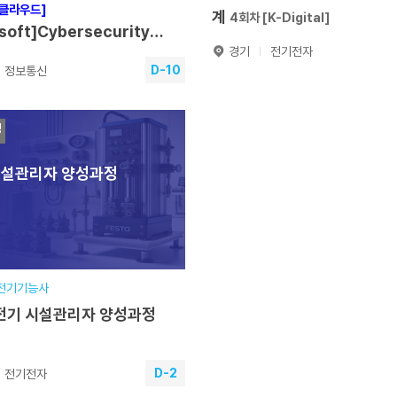
/클라우드]
계
4회차 [K-Digital]
soft]Cybersecurity
경기
전기전자
l
8회차 [K-Digital][비전공자가능]
D-10
정보통신
온디바이스AI반도
[반도체/임베디드]
안/클라우드]
체설계
4회차 [K-Digital]
rosoft]Cybersecurity
정
ol
훈련기간
2026.08.19~2027
8회차 [K-Digital][비전공자
시설관리자 양성과정
기간
2026.08.19~2027.03.12
교육일정
940시간(7개월)
일정
930시간(7개월)
교육장소
본원
장소
본원
분야
전자분야
정보·통신분야
접수기간
2026.07.23~202
기간
2026.04.21~2026.08.19
#전기기능사
원서접수
전기 시설관리자 양성과정
원서접수
D-2
전기전자